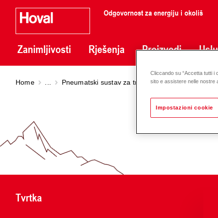
Odgovornost za energiju i okoliš
Zanimljivosti
Rješenja
Proizvodi
Usl
Cliccando su “Accetta tutti i 
Home
...
Pneumatski sustav za transport peleta
Pneumat
sito e assistere nelle nostre a
Impostazioni cookie
Tvrtka