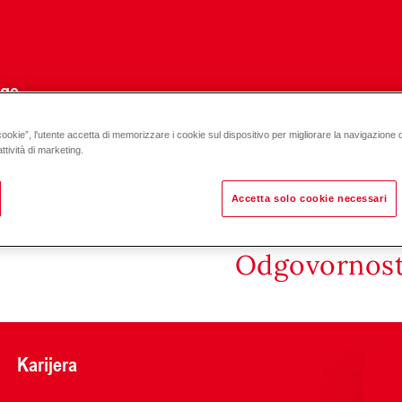
uge
cookie”, l'utente accetta di memorizzare i cookie sul dispositivo per migliorare la navigazione del
ski sustav za transport peleta E3 RAS 76
ttività di marketing.
Accetta solo cookie necessari
Odgovornost 
Karijera