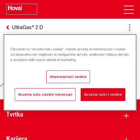
UltraGas
2 D
Cliccando su “Accetta tutti i cookie”, l'utente accetta di memorizzare i cookie
Odgovornost za energiju i okoliš
sul dispositivo per migliorare la navigazione del sito, analizzare l'utilizzo del sito
e assistere nelle nostre attività di marketing.
Impostazioni cookie
Accetta solo cookie necessari
Accetta tutti i cookie
Tvrtka
Karijera