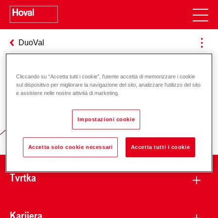
DuoVal
Cliccando su “Accetta tutti i cookie”, l'utente accetta di memorizzare i cookie
Odgovornost za energiju i okoliš
sul dispositivo per migliorare la navigazione del sito, analizzare l'utilizzo del sito
e assistere nelle nostre attività di marketing.
Impostazioni cookie
Accetta solo cookie necessari
Accetta tutti i cookie
Tvrtka
Karijera