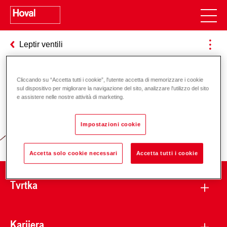
Leptir ventili
Cliccando su “Accetta tutti i cookie”, l'utente accetta di memorizzare i cookie
Odgovornost za energiju i okoliš
sul dispositivo per migliorare la navigazione del sito, analizzare l'utilizzo del sito
e assistere nelle nostre attività di marketing.
Impostazioni cookie
Accetta solo cookie necessari
Accetta tutti i cookie
Tvrtka
Karijera