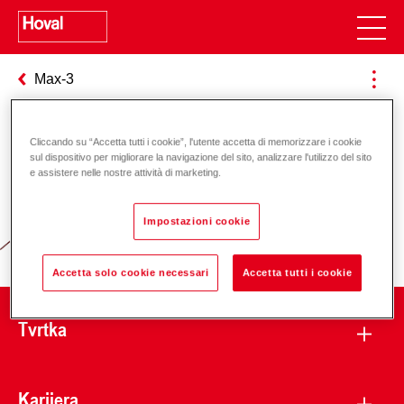
Max-3
Cliccando su “Accetta tutti i cookie”, l'utente accetta di memorizzare i cookie
Odgovornost za energiju i okoliš
sul dispositivo per migliorare la navigazione del sito, analizzare l'utilizzo del sito
e assistere nelle nostre attività di marketing.
Impostazioni cookie
Accetta solo cookie necessari
Accetta tutti i cookie
Tvrtka
Karijera