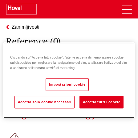
Zanimljivosti
Reference (
0
)
Cliccando su “Accetta tutti i cookie”, l'utente accetta di memorizzare i cookie
sul dispositivo per migliorare la navigazione del sito, analizzare l'utilizzo del sito
Filtriraj reference
e assistere nelle nostre attività di marketing.
Impostazioni cookie
Accetta solo cookie necessari
Accetta tutti i cookie
Odgovornost za energiju i okoliš