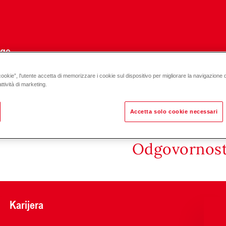
uge
cookie”, l'utente accetta di memorizzare i cookie sul dispositivo per migliorare la navigazione del
čki moduli
ttività di marketing.
Accetta solo cookie necessari
Odgovornost 
Karijera