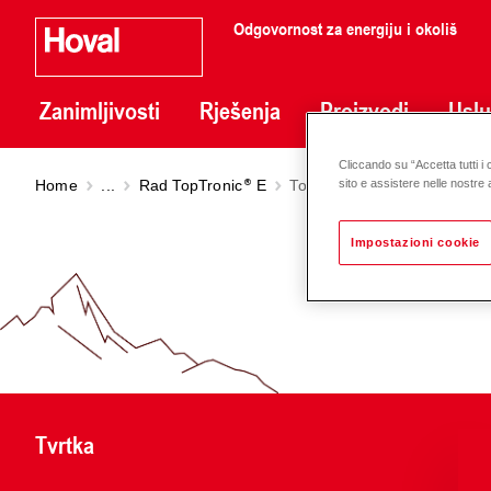
Odgovornost za energiju i okoliš
Zanimljivosti
Rješenja
Proizvodi
Usl
Cliccando su “Accetta tutti i 
Home
...
Rad TopTronic
E
TopTronic
E sobni upravlja
sito e assistere nelle nostre a
Impostazioni cookie
Tvrtka