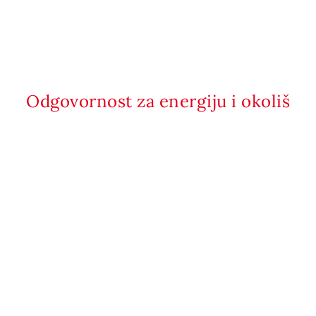
Odgovornost za energiju i okoliš
+38514666376
Kontaktirajte nas
Tvrtka
Karijera