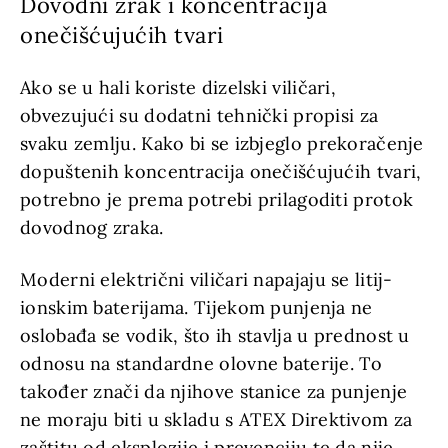
Dovodni zrak i koncentracija
onečišćujućih tvari
Ako se u hali koriste dizelski viličari,
obvezujući su dodatni tehnički propisi za
svaku zemlju. Kako bi se izbjeglo prekoračenje
dopuštenih koncentracija onečišćujućih tvari,
potrebno je prema potrebi prilagoditi protok
dovodnog zraka.
Moderni električni viličari napajaju se litij-
ionskim baterijama. Tijekom punjenja ne
oslobađa se vodik, što ih stavlja u prednost u
odnosu na standardne olovne baterije. To
također znači da njihove stanice za punjenje
ne moraju biti u skladu s ATEX Direktivom za
zaštitu od eksplozije i prevenciju te da nije