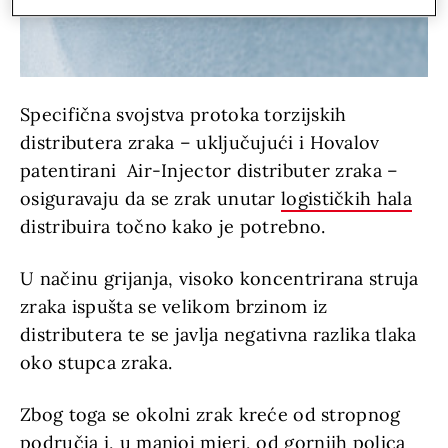
Specifična svojstva protoka torzijskih
distributera zraka – uključujući i Hovalov
patentirani Air-Injector distributer zraka –
osiguravaju da se zrak unutar
logističkih hala
distribuira točno kako je potrebno.
U načinu grijanja, visoko koncentrirana struja
zraka ispušta se velikom brzinom iz
distributera te se javlja negativna razlika tlaka
oko stupca zraka.
Zbog toga se okolni zrak kreće od stropnog
područja i, u manjoj mjeri, od gornjih polica