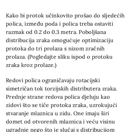
Kako bi protok učinkovito prošao do sljedećih
polica, između poda i polica treba ostaviti
razmak od 0.2 do 0.3 metra. Poboljšana
distribucija zraka omogućuje optimizaciju
protoka do tri prolaza s nizom zračnih
prolaza. (Pogledajte sliku ispod o protoku
zraka kroz prolaze.)
Redovi polica ograničavaju rotacijski
simetričan tok torzijskih distributera zraka.
Prednje strane redova polica djeluju kao
zidovi što se tiče protoka zraka, uzrokujući
stvaranje mlaznica u zidu. One imaju širi
domet od otvorenih mlaznica i veću visinu
max
ugradnje nego što je slučaj s distribucijom