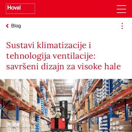
Blog
Sustavi klimatizacije i
tehnologija ventilacije:
savršeni dizajn za visoke hale