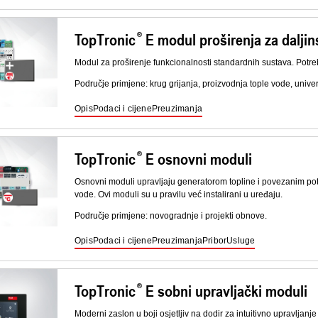
TopTronic
E modul proširenja za daljin
Modul za proširenje funkcionalnosti standardnih sustava. Potr
Područje primjene: krug grijanja, proizvodnja tople vode, unive
Opis
Podaci i cijene
Preuzimanja
TopTronic
E osnovni moduli
Osnovni moduli upravljaju generatorom topline i povezanim potr
vode. Ovi moduli su u pravilu već instalirani u uređaju.
Područje primjene: novogradnje i projekti obnove.
Opis
Podaci i cijene
Preuzimanja
Pribor
Usluge
TopTronic
E sobni upravljački moduli
Moderni zaslon u boji osjetljiv na dodir za intuitivno upravljan