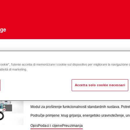
uge
acija
cookie”, l'utente accetta di memorizzare i cookie sul dispositivo per migliorare la navigazione del
ttività di marketing.
 SUSTAVA TOPTRONIC
E
Accetta solo cookie necessari
TopTronic
E modul proširenja grijanja
Modul za proširenje funkcionalnosti standardnih sustava. Potr
Područje primjene: krug grijanja, energetsko uravnoteženje, un
Opis
Podaci i cijene
Preuzimanja