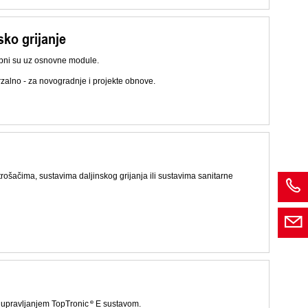
sko grijanje
ebni su uz osnovne module.
rzalno - za novogradnje i projekte obnove.
ošačima, sustavima daljinskog grijanja ili sustavima sanitarne
je upravljanjem TopTronic
E sustavom.