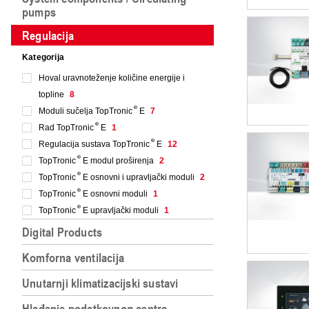
pumps
Regulacija
Kategorija
Hoval uravnoteženje količine energije i
topline
8
Moduli sučelja TopTronic
E
7
Rad TopTronic
E
1
Regulacija sustava TopTronic
E
12
TopTronic
E modul proširenja
2
TopTronic
E osnovni i upravljački moduli
2
TopTronic
E osnovni moduli
1
TopTronic
E upravljački moduli
1
Digital Products
Komforna ventilacija
Unutarnji klimatizacijski sustavi
Hlađenje podatkovnog centra