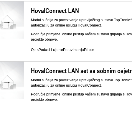
HovalConnect LAN
Modul sučelja za povezivanje upravljačkog sustava TopTronic
autorizaciju za online uslugu HovalConnect.
Područje primjene: online pristup Vašem sustavu grijanja s Ho
projekte obnove.
Opis
Podaci i cijene
Preuzimanja
Pribor
HovalConnect LAN set sa sobnim osjet
Modul sučelja za povezivanje upravljačkog sustava TopTronic
autorizaciju za online uslugu HovalConnect.
Područje primjene: online pristup Vašem sustavu grijanja s Ho
projekte obnove.
Opis
Podaci i cijene
Preuzimanja
Industrijski ruter