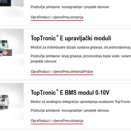
Područje primjene: novogradnje i projekti obnove.
Opis
Podaci i cijene
Preuzimanja
TopTronic
E upravljački moduli
Moduli za individualni dizajn sustava grijanja; od jednostavno
Područje primjene: krug grijanja, proizvodnja tople vode, solar
projekte obnove.
Opis
Podaci i cijene
Preuzimanja
Pribor
TopTronic
E BMS modul 0-10V
Modul za analognu integraciju upravljanja sustavom TopTronic
Područje primjene: novogradnje i projekti obnove.
Opis
Podaci i cijene
Preuzimanja