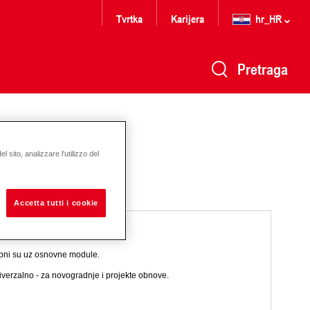
Tvrtka
Karijera
hr_HR
Pretraga
 sito, analizzare l'utilizzo del
Accetta tutti i cookie
ebni su uz osnovne module.
iverzalno - za novogradnje i projekte obnove.