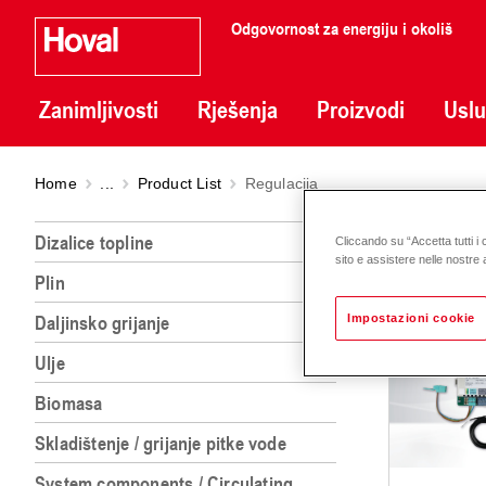
Odgovornost za energiju i okoliš
Zanimljivosti
Rješenja
Proizvodi
Usl
Home
...
Product List
Regulacija
Regul
Dizalice topline
Cliccando su “Accetta tutti i 
sito e assistere nelle nostre a
Plin
REGULACIJA
Daljinsko grijanje
Impostazioni cookie
Ulje
Biomasa
Skladištenje / grijanje pitke vode
System components / Circulating