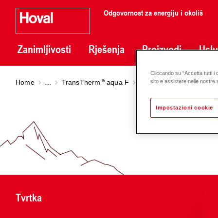
Odgovornost za energiju i okoliš
Zanimljivosti
Rješenja
Proizvodi
Usl
Cliccando su “Accetta tutti i 
Home
...
TransTherm
aqua F
TransTherm
aqua FS (7
sito e assistere nelle nostre a
Impostazioni cookie
Tvrtka