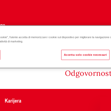
uge
cookie”, l'utente accetta di memorizzare i cookie sul dispositivo per migliorare la navigazione del
-10)-(7-90)
ttività di marketing.
Accetta solo cookie necessari
Odgovornost 
Karijera