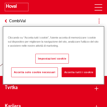
CombiVal
Cliccando su “Accetta tutti i cookie”, l'utente accetta di memorizzare i cookie
Odgovornost za energiju i okoliš
sul dispositivo per migliorare la navigazione del sito, analizzare l'utilizzo del sito
e assistere nelle nostre attività di marketing.
Impostazioni cookie
Accetta solo cookie necessari
Accetta tutti i cookie
Tvrtka
Karijera