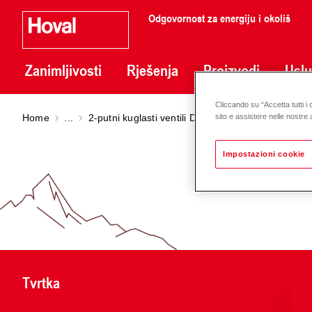
Odgovornost za energiju i okoliš
Zanimljivosti
Rješenja
Proizvodi
Usl
Cliccando su “Accetta tutti i 
Home
...
2-putni kuglasti ventili DN 15 - 50
2-putni kugl
sito e assistere nelle nostre a
Impostazioni cookie
Tvrtka