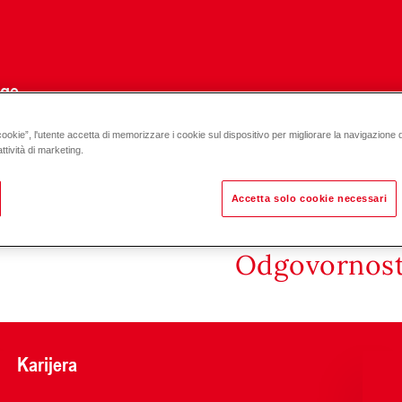
uge
cookie”, l'utente accetta di memorizzare i cookie sul dispositivo per migliorare la navigazione del
asti ventil VAG60.. PN 16, 120 °C DN 15-50
ttività di marketing.
Accetta solo cookie necessari
Odgovornost 
Karijera