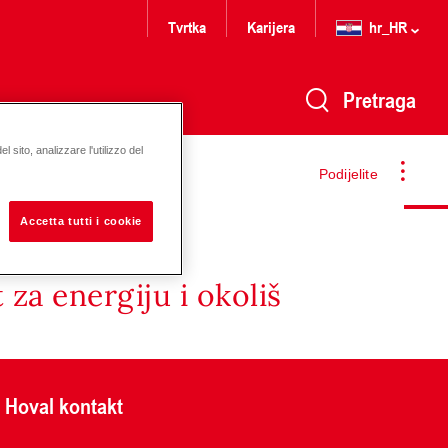
Tvrtka
Karijera
hr_HR
Pretraga
 sito, analizzare l'utilizzo del
N 20
Podijelite
Accetta tutti i cookie
za energiju i okoliš
Hoval kontakt