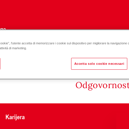
uge
cookie”, l'utente accetta di memorizzare i cookie sul dispositivo per migliorare la navigazione del
armaturna grupa za mješajući krug grijanja, polaz s lijeve strane D
ttività di marketing.
Accetta solo cookie necessari
Odgovornost 
Karijera