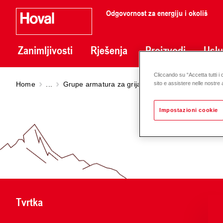
Odgovornost za energiju i okoliš
Zanimljivosti
Rješenja
Proizvodi
Usl
Cliccando su “Accetta tutti i 
Home
...
Grupe armatura za grijanje DN 20 - 50
Pumpna 
sito e assistere nelle nostre a
Impostazioni cookie
Tvrtka