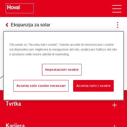
Ekspanzija za solar
Cliccando su “Accetta tutti i cookie”, l'utente accetta di memorizzare i cookie
Odgovornost za energiju i okoliš
sul dispositivo per migliorare la navigazione del sito, analizzare l'utilizzo del sito
e assistere nelle nostre attività di marketing.
Impostazioni cookie
Accetta solo cookie necessari
Accetta tutti i cookie
Tvrtka
Karijera