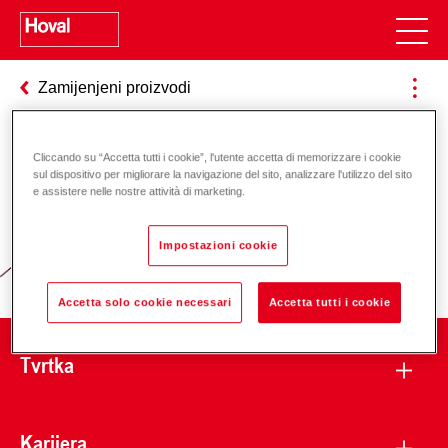
Zamijenjeni proizvodi
Cliccando su “Accetta tutti i cookie”, l'utente accetta di memorizzare i cookie
Odgovornost za energiju i okoliš
sul dispositivo per migliorare la navigazione del sito, analizzare l'utilizzo del sito
e assistere nelle nostre attività di marketing.
Impostazioni cookie
Accetta solo cookie necessari
Accetta tutti i cookie
Tvrtka
Karijera