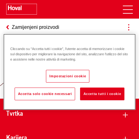
Zamijenjeni proizvodi
Cliccando su “Accetta tutti i cookie”, l'utente accetta di memorizzare i cookie
Odgovornost za energiju i okoliš
sul dispositivo per migliorare la navigazione del sito, analizzare l'utilizzo del sito
e assistere nelle nostre attività di marketing.
Impostazioni cookie
Accetta solo cookie necessari
Accetta tutti i cookie
Tvrtka
Karijera