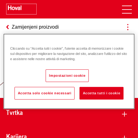
Zamijenjeni proizvodi
Cliccando su “Accetta tutti i cookie”, l'utente accetta di memorizzare i cookie
Odgovornost za energiju i okoliš
sul dispositivo per migliorare la navigazione del sito, analizzare l'utilizzo del sito
e assistere nelle nostre attività di marketing.
Impostazioni cookie
Accetta solo cookie necessari
Accetta tutti i cookie
Tvrtka
Karijera