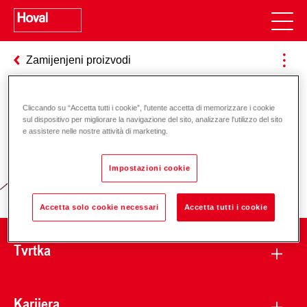
Zamijenjeni proizvodi
Cliccando su “Accetta tutti i cookie”, l'utente accetta di memorizzare i cookie
Odgovornost za energiju i okoliš
sul dispositivo per migliorare la navigazione del sito, analizzare l'utilizzo del sito
e assistere nelle nostre attività di marketing.
Impostazioni cookie
Accetta solo cookie necessari
Accetta tutti i cookie
Tvrtka
Karijera