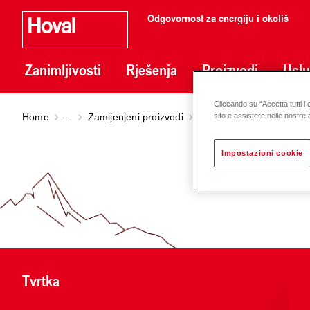
Odgovornost za energiju i okoliš
Zanimljivosti
Rješenja
Proizvodi
Usl
Cliccando su “Accetta tutti i 
Home
...
Zamijenjeni proizvodi
Premium smart pump St
sito e assistere nelle nostre a
Impostazioni cookie
Tvrtka