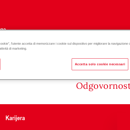
uge
cookie”, l'utente accetta di memorizzare i cookie sul dispositivo per migliorare la navigazione del
ratos MAXO-R7 DN 65-100
ttività di marketing.
Accetta solo cookie necessari
Odgovornost 
Karijera