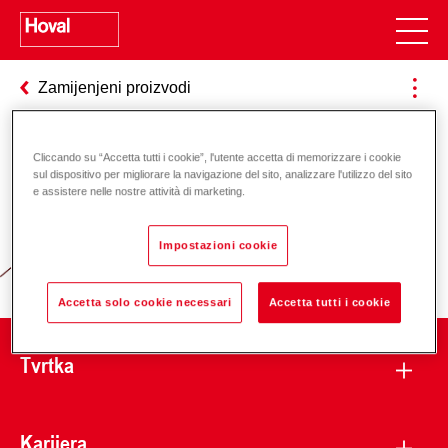
Zamijenjeni proizvodi
Cliccando su “Accetta tutti i cookie”, l'utente accetta di memorizzare i cookie
Odgovornost za energiju i okoliš
sul dispositivo per migliorare la navigazione del sito, analizzare l'utilizzo del sito
e assistere nelle nostre attività di marketing.
Impostazioni cookie
Accetta solo cookie necessari
Accetta tutti i cookie
Tvrtka
Karijera