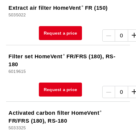
Extract air filter HomeVent
FR (150)
5035022
Request a price
0
Filter set HomeVent
FR/FRS (180), RS-
180
6019615
Request a price
0
Activated carbon filter HomeVent
FR/FRS (180), RS-180
5033325