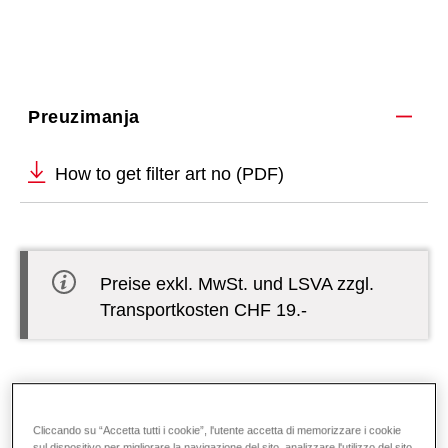
Preuzimanja
How to get filter art no (PDF)
Preise exkl. MwSt. und LSVA zzgl.
Transportkosten CHF 19.-
Filter set HomeVent
FR (150)
Cliccando su “Accetta tutti i cookie”, l'utente accetta di memorizzare i cookie
6038724
sul dispositivo per migliorare la navigazione del sito, analizzare l'utilizzo del sito