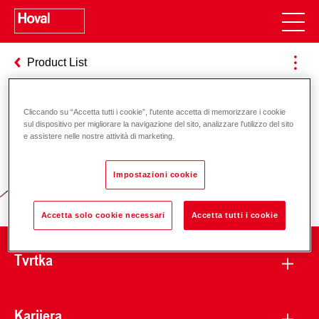
Product List
Cliccando su “Accetta tutti i cookie”, l'utente accetta di memorizzare i cookie
Odgovornost za energiju i okoliš
sul dispositivo per migliorare la navigazione del sito, analizzare l'utilizzo del sito
e assistere nelle nostre attività di marketing.
Impostazioni cookie
Accetta solo cookie necessari
Accetta tutti i cookie
Tvrtka
Karijera