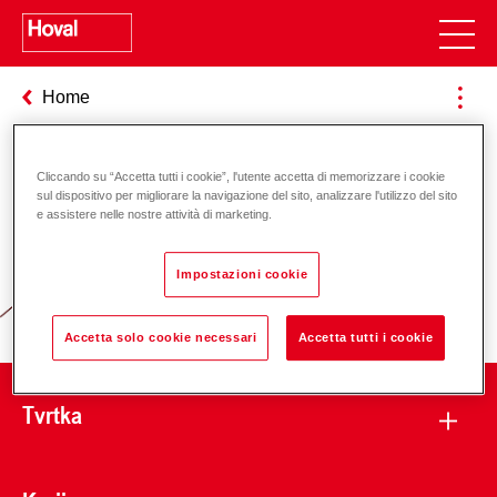
Home
Cliccando su “Accetta tutti i cookie”, l'utente accetta di memorizzare i cookie
sul dispositivo per migliorare la navigazione del sito, analizzare l'utilizzo del sito
Odgovornost za energiju i okoliš
e assistere nelle nostre attività di marketing.
Impostazioni cookie
Accetta solo cookie necessari
Accetta tutti i cookie
Tvrtka