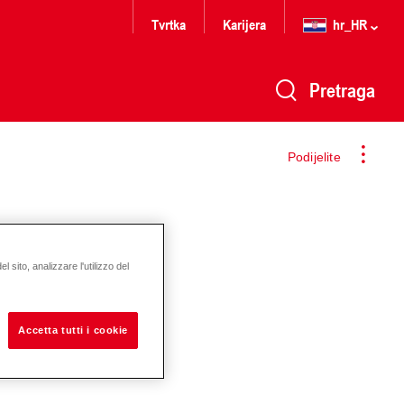
Tvrtka
Karijera
hr_HR
Pretraga
Podijelite
 sito, analizzare l'utilizzo del
Accetta tutti i cookie