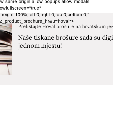
low-same-origin allow-popups allow-modals
owfullscreen="true"
eight:100%;left:0;right:0;top:0;bottom:0;"
22_product_brochure_hr&u=hoval">
Prelistajte Hoval brošure na hrvatskom jez
Naše tiskane brošure sada su digi
jednom mjestu!