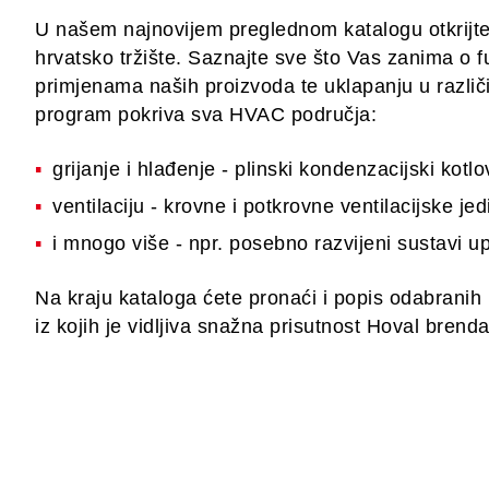
U našem najnovijem preglednom katalogu otkrijt
hrvatsko tržište. Saznajte sve što Vas zanima o 
primjenama naših proizvoda te uklapanju u različ
program pokriva sva HVAC područja:
grijanje i hlađenje - plinski kondenzacijski kotl
ventilaciju - krovne i potkrovne ventilacijske jed
i mnogo više - npr. posebno razvijeni sustavi up
Na kraju kataloga ćete pronaći i popis odabranih 
iz kojih je vidljiva snažna prisutnost Hoval brend