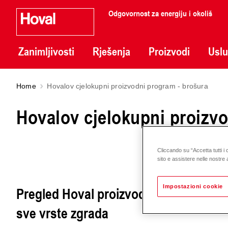
Odgovornost za energiju i okoliš
Zanimljivosti
Rješenja
Proizvodi
Usl
Home
Hovalov cjelokupni proizvodni program - brošura
Hovalov cjelokupni proizvo
Cliccando su “Accetta tutti i 
sito e assistere nelle nostre a
Impostazioni cookie
Pregled Hoval proizvoda i rješenja za gr
sve vrste zgrada