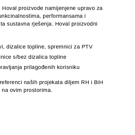
e Hoval proizvode namijenjene upravo za
funkcinalnostima, performansama i
ita sustavna rješenja. Hoval proizvodni
ovi, dizalice topline, spremnici za PTV
inice s/bez dizalica topline
ravljanja prilagođenih korisniku
referenci naših projekata diljem RH i BiH
a na ovim prostorima.