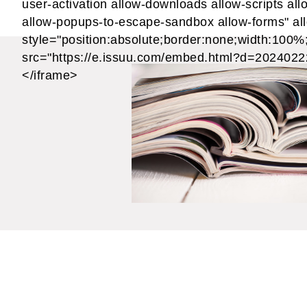
user-activation allow-downloads allow-scripts al
allow-popups-to-escape-sandbox allow-forms" all
style="position:absolute;border:none;width:100%;h
src="https://e.issuu.com/embed.html?d=202402
</iframe>