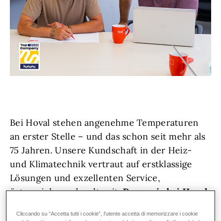
Bei Hoval stehen angenehme Temperaturen
an erster Stelle – und das schon seit mehr als
75 Jahren. Unsere Kundschaft in der Heiz-
und Klimatechnik vertraut auf erstklassige
Lösungen und exzellenten Service,
österreich- und weltweit.
Denn wir bei Hoval
lieben, was wir tun!
Wir wachsen weiter und
Cliccando su “Accetta tutti i cookie”, l'utente accetta di memorizzare i cookie
suchen Unterstützung: hemdsärmelige