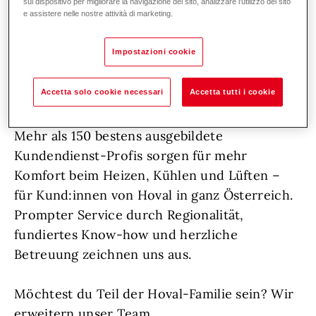
sul dispositivo per migliorare la navigazione del sito, analizzare l'utilizzo del sito
e assistere nelle nostre attività di marketing.
Persönlichkeiten, die sich voller Herzblut um
ihre Aufgaben kümmern, frische Impulse
Impostazioni cookie
setzen und durch ihren vorausschauenden
Einsatz dafür sorgen, dass Hoval auch
Accetta solo cookie necessari
Accetta tutti i cookie
langfristig ganz vorne bleibt.
Mehr als 150 bestens ausgebildete
Kundendienst-Profis sorgen für mehr
Komfort beim Heizen, Kühlen und Lüften –
für Kund:innen von Hoval in ganz Österreich.
Prompter Service durch Regionalität,
fundiertes Know-how und herzliche
Betreuung zeichnen uns aus.
Möchtest du Teil der Hoval-Familie sein? Wir
erweitern unser Team.