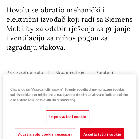
Hovalu se obratio mehanički i
električni izvođač koji radi sa Siemens
Mobility za odabir rješenja za grijanje
i ventilaciju za njihov pogon za
izgradnju vlakova.
Proizvodna hala
Novogradnja
Sustavi
klimatizacije
Cliccando su “Accetta tutti i cookie”, l'utente accetta di memorizzare i cookie
Izgradnja objekta površine 67 hektara započela
sul dispositivo per migliorare la navigazione del sito, analizzare l'utilizzo del sito
e assistere nelle nostre attività di marketing.
je u lipnju 2020. Prvi vlakovi koji će se tamo
sastaviti postat će novi vlakovi linije Piccadilly
Impostazioni cookie
Transporta za London. Objektom, koji se
nalazi između autoceste M62 i rijeke Ouse,
Accetta solo cookie necessari
Accetta tutti i cookie
dominiraju tri velike odvojene zgrade za