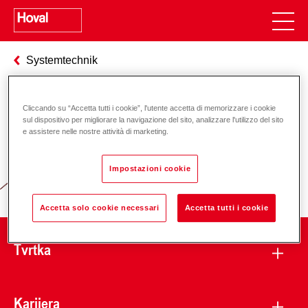
Systemtechnik
Cliccando su “Accetta tutti i cookie”, l'utente accetta di memorizzare i cookie
Odgovornost za energiju i okoliš
sul dispositivo per migliorare la navigazione del sito, analizzare l'utilizzo del sito
e assistere nelle nostre attività di marketing.
Impostazioni cookie
Accetta solo cookie necessari
Accetta tutti i cookie
Tvrtka
Karijera