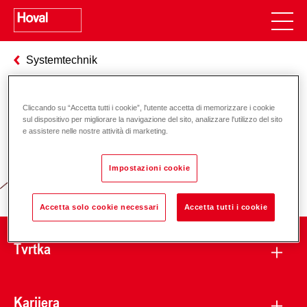
Systemtechnik
Cliccando su “Accetta tutti i cookie”, l'utente accetta di memorizzare i cookie
Odgovornost za energiju i okoliš
sul dispositivo per migliorare la navigazione del sito, analizzare l'utilizzo del sito
e assistere nelle nostre attività di marketing.
Impostazioni cookie
Accetta solo cookie necessari
Accetta tutti i cookie
Tvrtka
Karijera