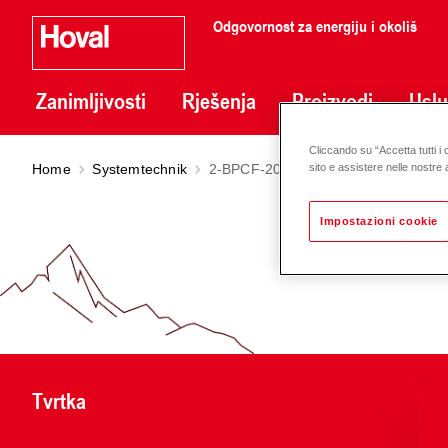
Odgovornost za energiju i okoliš
Zanimljivosti
Rješenja
Proizvodi
Usl
Cliccando su “Accetta tutti i 
Home
Systemtechnik
2-BPCF-2010WPF
sito e assistere nelle nostre a
Impostazioni cookie
Tvrtka