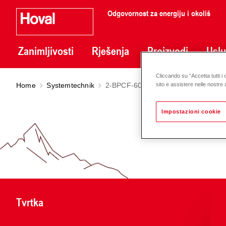
Odgovornost za energiju i okoliš
Zanimljivosti
Rješenja
Proizvodi
Usl
Cliccando su “Accetta tutti i 
Home
Systemtechnik
2-BPCF-6011
sito e assistere nelle nostre a
Impostazioni cookie
Tvrtka