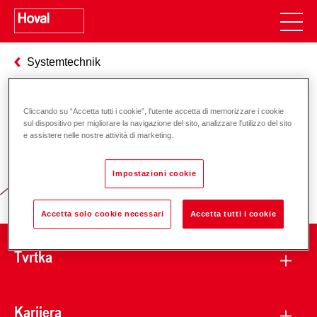
Systemtechnik
Cliccando su “Accetta tutti i cookie”, l'utente accetta di memorizzare i cookie
Odgovornost za energiju i okoliš
sul dispositivo per migliorare la navigazione del sito, analizzare l'utilizzo del sito
e assistere nelle nostre attività di marketing.
Impostazioni cookie
Accetta solo cookie necessari
Accetta tutti i cookie
Tvrtka
Karijera