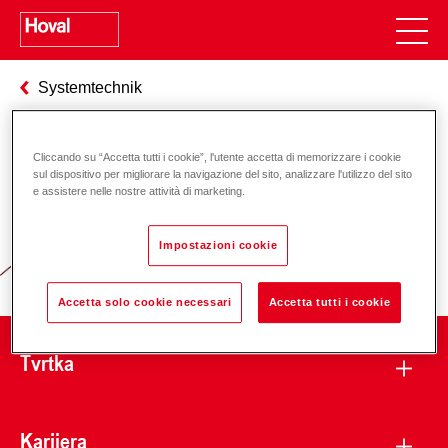
Systemtechnik
Cliccando su “Accetta tutti i cookie”, l'utente accetta di memorizzare i cookie
Odgovornost za energiju i okoliš
sul dispositivo per migliorare la navigazione del sito, analizzare l'utilizzo del sito
e assistere nelle nostre attività di marketing.
Impostazioni cookie
Accetta solo cookie necessari
Accetta tutti i cookie
Tvrtka
Karijera