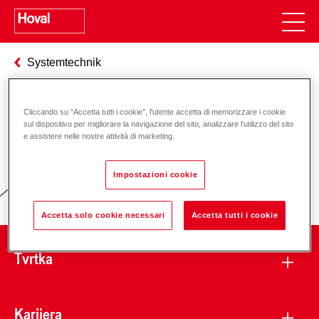
Systemtechnik
Cliccando su “Accetta tutti i cookie”, l'utente accetta di memorizzare i cookie
Odgovornost za energiju i okoliš
sul dispositivo per migliorare la navigazione del sito, analizzare l'utilizzo del sito
e assistere nelle nostre attività di marketing.
Impostazioni cookie
Accetta solo cookie necessari
Accetta tutti i cookie
Tvrtka
Karijera