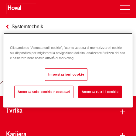
Systemtechnik
Cliccando su “Accetta tutti i cookie”, l'utente accetta di memorizzare i cookie
Odgovornost za energiju i okoliš
sul dispositivo per migliorare la navigazione del sito, analizzare l'utilizzo del sito
e assistere nelle nostre attività di marketing.
Impostazioni cookie
Accetta solo cookie necessari
Accetta tutti i cookie
Tvrtka
Karijera