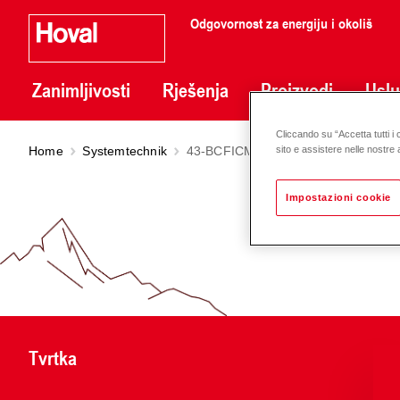
Odgovornost za energiju i okoliš
Zanimljivosti
Rješenja
Proizvodi
Usl
Cliccando su “Accetta tutti i 
Home
Systemtechnik
43-BCFICM-4050WPF
sito e assistere nelle nostre a
Impostazioni cookie
Tvrtka