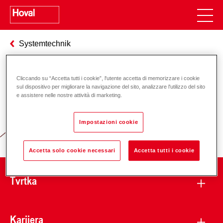
Systemtechnik
Cliccando su “Accetta tutti i cookie”, l'utente accetta di memorizzare i cookie
Odgovornost za energiju i okoliš
sul dispositivo per migliorare la navigazione del sito, analizzare l'utilizzo del sito
e assistere nelle nostre attività di marketing.
Impostazioni cookie
Accetta solo cookie necessari
Accetta tutti i cookie
Tvrtka
Karijera