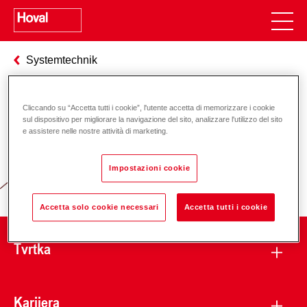
Systemtechnik
Cliccando su “Accetta tutti i cookie”, l'utente accetta di memorizzare i cookie
Odgovornost za energiju i okoliš
sul dispositivo per migliorare la navigazione del sito, analizzare l'utilizzo del sito
e assistere nelle nostre attività di marketing.
Impostazioni cookie
Accetta solo cookie necessari
Accetta tutti i cookie
Tvrtka
Karijera