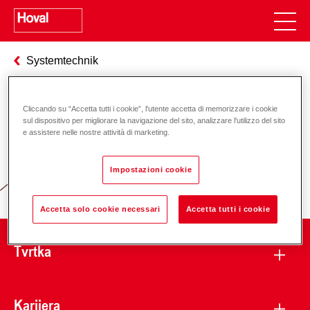
Systemtechnik
Cliccando su “Accetta tutti i cookie”, l'utente accetta di memorizzare i cookie
Odgovornost za energiju i okoliš
sul dispositivo per migliorare la navigazione del sito, analizzare l'utilizzo del sito
e assistere nelle nostre attività di marketing.
Impostazioni cookie
Accetta solo cookie necessari
Accetta tutti i cookie
Tvrtka
Karijera