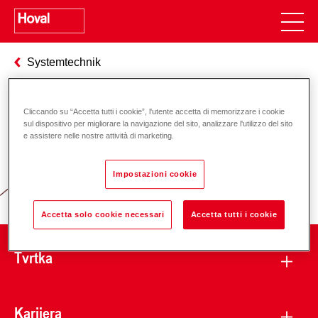
Systemtechnik
Cliccando su “Accetta tutti i cookie”, l'utente accetta di memorizzare i cookie
Odgovornost za energiju i okoliš
sul dispositivo per migliorare la navigazione del sito, analizzare l'utilizzo del sito
e assistere nelle nostre attività di marketing.
Impostazioni cookie
Accetta solo cookie necessari
Accetta tutti i cookie
Tvrtka
Karijera