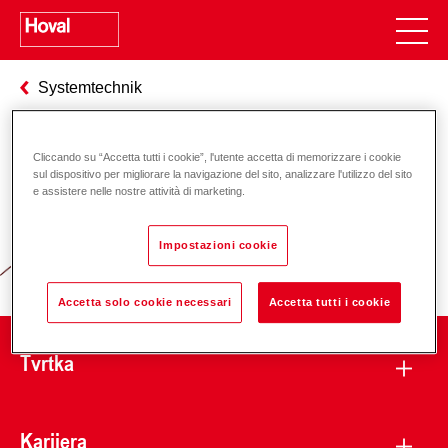
Systemtechnik
Cliccando su “Accetta tutti i cookie”, l'utente accetta di memorizzare i cookie
Odgovornost za energiju i okoliš
sul dispositivo per migliorare la navigazione del sito, analizzare l'utilizzo del sito
e assistere nelle nostre attività di marketing.
Impostazioni cookie
Accetta solo cookie necessari
Accetta tutti i cookie
Tvrtka
Karijera