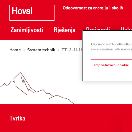
Odgovornost za energiju i okoliš
Zanimljivosti
Rješenja
Proizvodi
Usl
Cliccando su “Accetta tutti i 
Home
Systemtechnik
TT13-1I-1H-1IS-MHK-DLK
sito e assistere nelle nostre a
Impostazioni cookie
Tvrtka