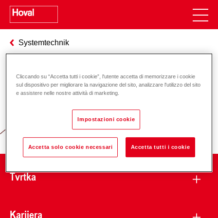
Systemtechnik
Cliccando su “Accetta tutti i cookie”, l'utente accetta di memorizzare i cookie
Odgovornost za energiju i okoliš
sul dispositivo per migliorare la navigazione del sito, analizzare l'utilizzo del sito
e assistere nelle nostre attività di marketing.
Impostazioni cookie
Accetta solo cookie necessari
Accetta tutti i cookie
Tvrtka
Karijera