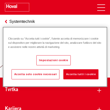
Systemtechnik
Cliccando su “Accetta tutti i cookie”, l'utente accetta di memorizzare i cookie
Odgovornost za energiju i okoliš
sul dispositivo per migliorare la navigazione del sito, analizzare l'utilizzo del sito
e assistere nelle nostre attività di marketing.
Impostazioni cookie
Accetta solo cookie necessari
Accetta tutti i cookie
Tvrtka
Karijera