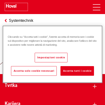
Systemtechnik
Cliccando su “Accetta tutti i cookie”, l'utente accetta di memorizzare i cookie
Odgovornost za energiju i okoliš
sul dispositivo per migliorare la navigazione del sito, analizzare l'utilizzo del sito
e assistere nelle nostre attività di marketing.
Impostazioni cookie
Accetta solo cookie necessari
Accetta tutti i cookie
Tvrtka
Karijera