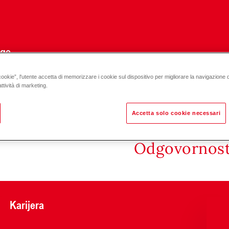
uge
cookie”, l'utente accetta di memorizzare i cookie sul dispositivo per migliorare la navigazione del
K
ttività di marketing.
Accetta solo cookie necessari
Odgovornost 
Karijera