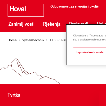
Odgovornost za energiju i okoliš
Zanimljivosti
Rješenja
Proizvodi
Usl
Cliccando su “Accetta tutti i 
Home
Systemtechnik
TT50-1I-3H-1IL-MHK-MHK-MHK-DL
sito e assistere nelle nostre a
Impostazioni cookie
Tvrtka