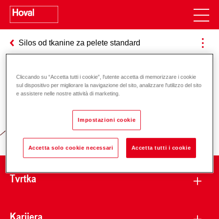
Silos od tkanine za pelete standard
Cliccando su “Accetta tutti i cookie”, l'utente accetta di memorizzare i cookie
Odgovornost za energiju i okoliš
sul dispositivo per migliorare la navigazione del sito, analizzare l'utilizzo del sito
e assistere nelle nostre attività di marketing.
Impostazioni cookie
Accetta solo cookie necessari
Accetta tutti i cookie
Tvrtka
Karijera