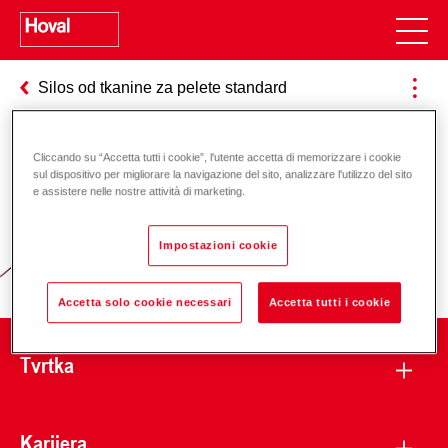
Silos od tkanine za pelete standard
Cliccando su “Accetta tutti i cookie”, l'utente accetta di memorizzare i cookie
Odgovornost za energiju i okoliš
sul dispositivo per migliorare la navigazione del sito, analizzare l'utilizzo del sito
e assistere nelle nostre attività di marketing.
Impostazioni cookie
Accetta solo cookie necessari
Accetta tutti i cookie
Tvrtka
Karijera