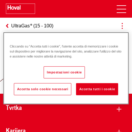
UltraGas
(15 - 100)
Cliccando su “Accetta tutti i cookie”, l'utente accetta di memorizzare i cookie
Odgovornost za energiju i okoliš
sul dispositivo per migliorare la navigazione del sito, analizzare l'utilizzo del sito
e assistere nelle nostre attività di marketing.
Impostazioni cookie
Accetta solo cookie necessari
Accetta tutti i cookie
Tvrtka
Karijera