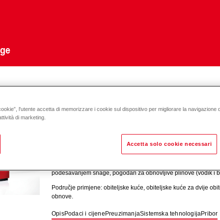
uge
 samostojeći
cookie”, l'utente accetta di memorizzare i cookie sul dispositivo per migliorare la navigazione del
ttività di marketing.
UltraGas
(15-27)
Accetta solo cookie necessari
Plinski kondenzacijski kotao za grijanje i pripremu tople vode
podešavanjem snage, pogodan za obnovljive plinove (vodik i b
Područje primjene: obiteljske kuće, obiteljske kuće za dvije obitel
obnove.
Opis
Podaci i cijene
Preuzimanja
Sistemska tehnologija
Pribor