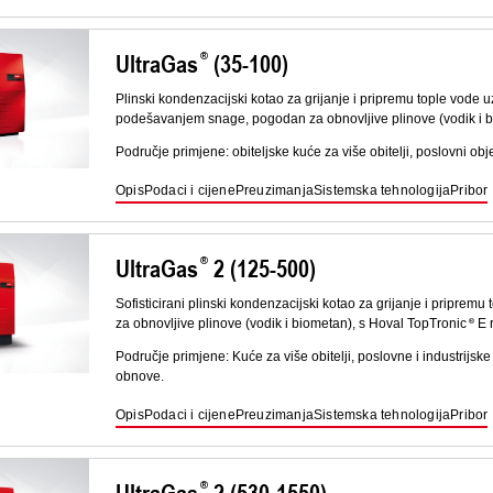
UltraGas
(35-100)
Plinski kondenzacijski kotao za grijanje i pripremu tople vode
podešavanjem snage, pogodan za obnovljive plinove (vodik i b
Područje primjene: obiteljske kuće za više obitelji, poslovni obj
Opis
Podaci i cijene
Preuzimanja
Sistemska tehnologija
Pribor
UltraGas
2 (125-500)
Sofisticirani plinski kondenzacijski kotao za grijanje i pripr
za obnovljive plinove (vodik i biometan), s Hoval TopTronic
E 
Područje primjene: Kuće za više obitelji, poslovne i industrijske 
obnove.
Opis
Podaci i cijene
Preuzimanja
Sistemska tehnologija
Pribor
UltraGas
2 (530-1550)