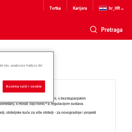
Tvrtka
Karijera
hr_HR
Pretraga
 sito, analizzare l'utilizzo del
Accetta tutti i cookie
 uz najniže pogonske troškove. Podni, s bezstupanjskim
iometan), s Hoval TopTronic
E regulacijom sustava.
ji, obiteljske kuće za više obitelji - za novogradnje i projekti