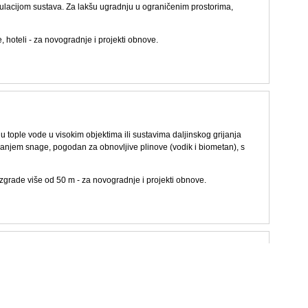
ulacijom sustava. Za lakšu ugradnju u ograničenim prostorima,
, hoteli - za novogradnje i projekti obnove.
nju tople vode u visokim objektima ili sustavima daljinskog grijanja
vanjem snage, pogodan za obnovljive plinove (vodik i biometan), s
zgrade više od 50 m - za novogradnje i projekti obnove.
e ispušne cijevi za grijanje i proizvodnju tople vode. Podni, s
nove (vodik i biometan), s Hoval TopTronic
E regulacijom