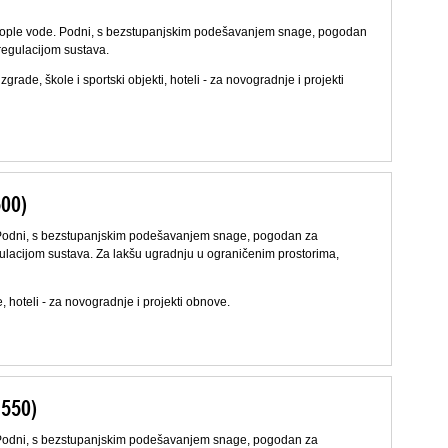
emu tople vode. Podni, s bezstupanjskim podešavanjem snage, pogodan
regulacijom sustava.
zgrade, škole i sportski objekti, hoteli - za novogradnje i projekti
500)
e. Podni, s bezstupanjskim podešavanjem snage, pogodan za
ulacijom sustava. Za lakšu ugradnju u ograničenim prostorima,
, hoteli - za novogradnje i projekti obnove.
1550)
e. Podni, s bezstupanjskim podešavanjem snage, pogodan za