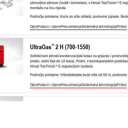
obnovljive plinove (vodik i biometan), s Hoval TopTronic
E reg
montaža na licu mjesta.
Područje primjene: Kuće za više obitelji, poslovne zgrade, škole
Opis
Podaci i cijene
Preuzimanja
Sistemska tehnologija
Pribor
UltraGas
2 H (700-1550)
Sofisticirani plinski kondenzacijski kotao za grijanje i proizvod
(maks. radni tlak do 10 bara). Podni, s bezstupanjskim podeša
Hoval TopTronic
E regulacijom sustava.
Područje primjene: Višeobiteljske kuće više od 50 m, poslovne 
Opis
Podaci i cijene
Preuzimanja
Sistemska tehnologija
Pribor
UltraGas
2 D (250-1000)
Set od dva sofisticirana plinska kondenzacijska kotla i zajedničk
bezstupanjskim podešavanjem snage, pogodan za obnovljive pli
sustava.