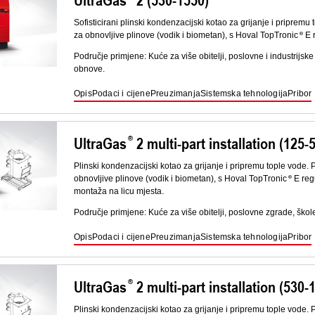
Sofisticirani plinski kondenzacijski kotao za grijanje i pripr
za obnovljive plinove (vodik i biometan), s Hoval TopTronic
E 
Područje primjene: Kuće za više obitelji, poslovne i industrijske 
obnove.
Opis
Podaci i cijene
Preuzimanja
Sistemska tehnologija
Pribor
UltraGas
2 multi-part installation (125-
Plinski kondenzacijski kotao za grijanje i pripremu tople vod
obnovljive plinove (vodik i biometan), s Hoval TopTronic
E reg
montaža na licu mjesta.
Područje primjene: Kuće za više obitelji, poslovne zgrade, škole
Opis
Podaci i cijene
Preuzimanja
Sistemska tehnologija
Pribor
UltraGas
2 multi-part installation (530-
Plinski kondenzacijski kotao za grijanje i pripremu tople vod