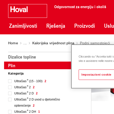
Odgovornost za energiju i okoliš
Zanimljivosti
Rješenja
Proizvodi
Usl
Home
...
Kalorijska vrijednost plina
Podni samostojeći
Podni
Dizalice topline
Cliccando su “Accetta tutti i 
sito e assistere nelle nostre a
Plin
Kategorija
Impostazioni cookie
UltraGas
(15 - 100)
2
UltraGas
2
2
UltraGas
2 D
2
UltraGas
2 D uvod u djelomično
opterećenje
2
UltraGas
2 DH
1