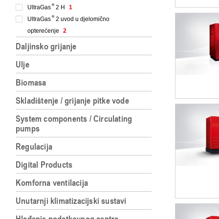
UltraGas
2 H
1
UltraGas
2 uvod u djelomično
opterećenje
2
Daljinsko grijanje
Ulje
Biomasa
Skladištenje / grijanje pitke vode
System components / Circulating
pumps
Regulacija
Digital Products
Komforna ventilacija
Unutarnji klimatizacijski sustavi
Hlađenje podatkovnog centra