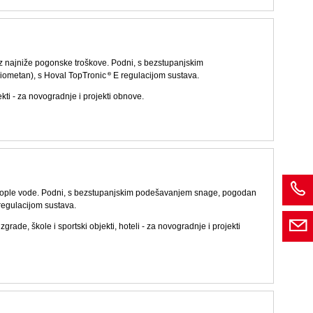
 uz najniže pogonske troškove. Podni, s bezstupanjskim
iometan), s Hoval TopTronic
E regulacijom sustava.
ekti - za novogradnje i projekti obnove.
emu tople vode. Podni, s bezstupanjskim podešavanjem snage, pogodan
regulacijom sustava.
zgrade, škole i sportski objekti, hoteli - za novogradnje i projekti